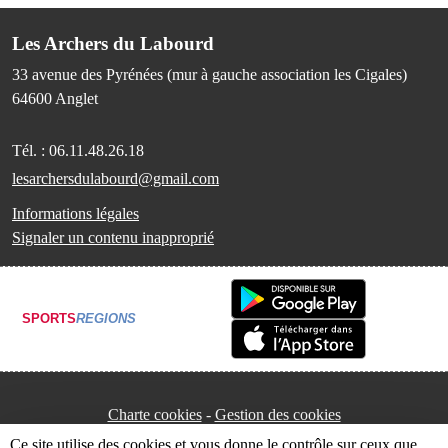
Les Archers du Labourd
33 avenue des Pyrénées (mur à gauche association les Cigales)
64600
Anglet
Tél. :
06.11.48.26.18
lesarchersdulabourd@gmail.com
Informations légales
Signaler un contenu inapproprié
SPORTS
REGIONS
Charte cookies
Gestion des cookies
Ce site utilise des cookies et vous donne le contrôle sur ceux que