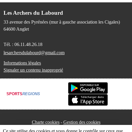
Les Archers du Labourd
33 avenue des Pyrénées (mur à gauche association les Cigales)
64600
Anglet
Tél. :
06.11.48.26.18
lesarchersdulabourd@gmail.com
Informations légales
Signaler un contenu inapproprié
SPORTS
REGIONS
Charte cookies
Gestion des cookies
Ce site utilise des cookies et vous donne le contrôle sur ceux que