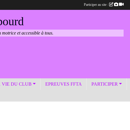
Participer au site :
bourd
 motrice et accessible à tous.
 VIE DU CLUB
EPREUVES FFTA
PARTICIPER