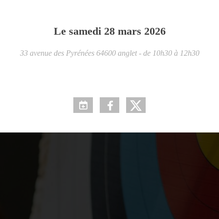
Le
samedi
28
mars
2026
33 avenue des Pyrénées
64600
anglet
- de 10h30 à 12h30