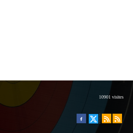
10901
visites