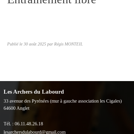
Publié le
30 août 2025
par Régis MONTEIL
Les Archers du Labourd
33 avenue des Pyrénées (mur à gauche association les Cigales)
64600
Anglet
Tél. :
06.11.48.26.18
lesarchersdulabourd@gmail.com