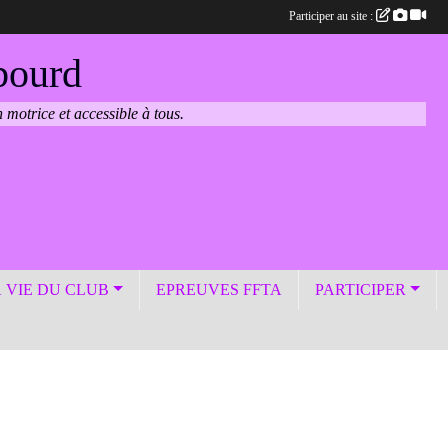
Participer au site :
bourd
 motrice et accessible à tous.
 VIE DU CLUB
EPREUVES FFTA
PARTICIPER