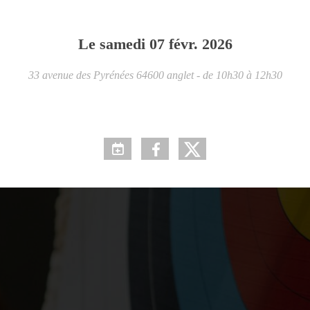
Le
samedi
07
févr.
2026
33 avenue des Pyrénées
64600
anglet
- de 10h30 à 12h30