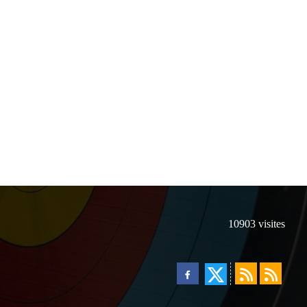
10903
visites