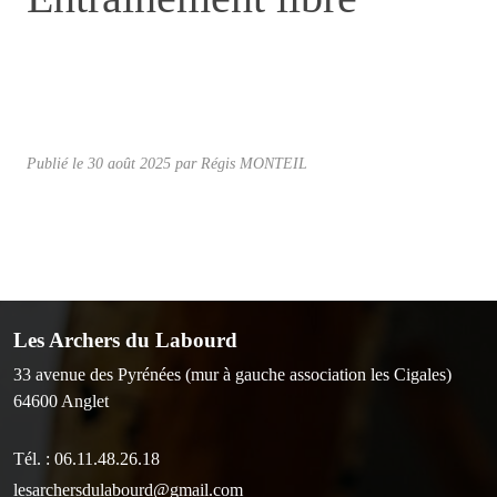
Publié le
30 août 2025
par Régis MONTEIL
Les Archers du Labourd
33 avenue des Pyrénées (mur à gauche association les Cigales)
64600
Anglet
Tél. :
06.11.48.26.18
lesarchersdulabourd@gmail.com