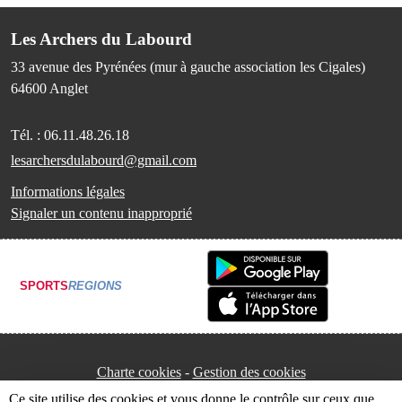
Les Archers du Labourd
33 avenue des Pyrénées (mur à gauche association les Cigales)
64600
Anglet
Tél. :
06.11.48.26.18
lesarchersdulabourd@gmail.com
Informations légales
Signaler un contenu inapproprié
SPORTS
REGIONS
Charte cookies
Gestion des cookies
Ce site utilise des cookies et vous donne le contrôle sur ceux que