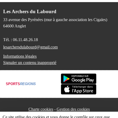
Les Archers du Labourd
33 avenue des Pyrénées (mur à gauche association les Cigales)
64600
Anglet
Tél. :
06.11.48.26.18
lesarchersdulabourd@gmail.com
Informations légales
Signaler un contenu inapproprié
SPORTS
REGIONS
Charte cookies
Gestion des cookies
Ce site utilise des cookies et vous donne le contrôle sur ceux que