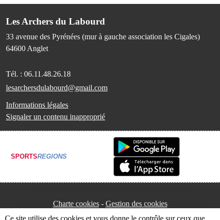
Les Archers du Labourd
33 avenue des Pyrénées (mur à gauche association les Cigales)
64600
Anglet
Tél. :
06.11.48.26.18
lesarchersdulabourd@gmail.com
Informations légales
Signaler un contenu inapproprié
SPORTS
REGIONS
Charte cookies
Gestion des cookies
Ce site utilise des cookies et vous donne le contrôle sur ceux que