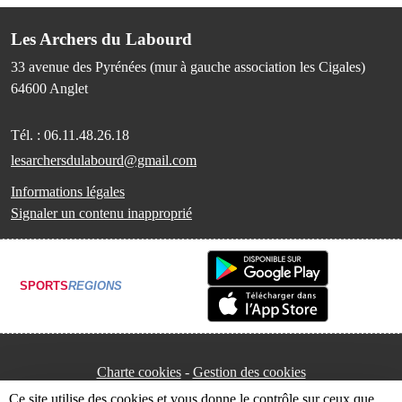
Les Archers du Labourd
33 avenue des Pyrénées (mur à gauche association les Cigales)
64600
Anglet
Tél. :
06.11.48.26.18
lesarchersdulabourd@gmail.com
Informations légales
Signaler un contenu inapproprié
SPORTS
REGIONS
Charte cookies
Gestion des cookies
Ce site utilise des cookies et vous donne le contrôle sur ceux que