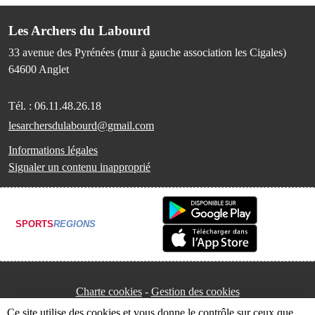
Les Archers du Labourd
33 avenue des Pyrénées (mur à gauche association les Cigales)
64600
Anglet
Tél. :
06.11.48.26.18
lesarchersdulabourd@gmail.com
Informations légales
Signaler un contenu inapproprié
SPORTS
REGIONS
Charte cookies
Gestion des cookies
Ce site utilise des cookies et vous donne le contrôle sur ceux que