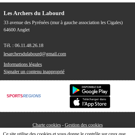
Les Archers du Labourd
33 avenue des Pyrénées (mur à gauche association les Cigales)
64600
Anglet
Tél. :
06.11.48.26.18
lesarchersdulabourd@gmail.com
Informations légales
Signaler un contenu inapproprié
SPORTS
REGIONS
Charte cookies
Gestion des cookies
Ce site utilise des cookies et vous donne le contrôle sur ceux que