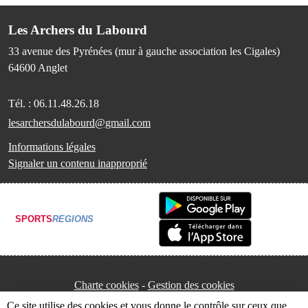
Les Archers du Labourd
33 avenue des Pyrénées (mur à gauche association les Cigales)
64600
Anglet
Tél. :
06.11.48.26.18
lesarchersdulabourd@gmail.com
Informations légales
Signaler un contenu inapproprié
SPORTS
REGIONS
Charte cookies
Gestion des cookies
Ce site utilise des cookies et vous donne le contrôle sur ceux que